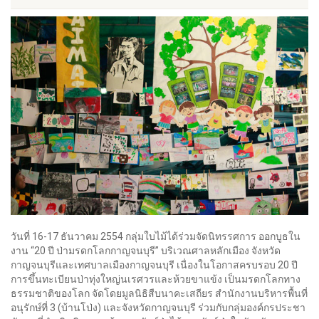
วันที่ 16-17 ธันวาคม 2554 กลุ่มใบไม้ได้ร่วมจัดนิทรรศการ ออกบูธใน
งาน “20 ปี ป่ามรดกโลกกาญจนบุรี” บริเวณศาลหลักเมือง จังหวัด
กาญจนบุรี
และเทศบาลเมืองกาญจนบุรี เนื่องในโอกาสครบรอบ 20 ปี
การขึ้นทะเบียนป่าทุ่งใหญ่นเรศวรและห้วยขาแข้ง เป็นมรดกโลกทาง
ธรรมชาติของโลก จัดโดยมูลนิธิสืบนาคะเสถียร สำนักงานบริหารพื้นที่
อนุรักษ์ที่ 3 (บ้านโป่ง) และจังหวัดกาญจนบุรี ร่วมกับกลุ่มองค์กรประชา