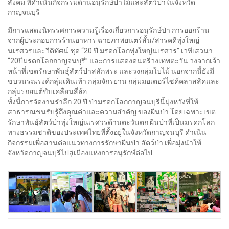
สังคม ที่ดำเนินกิจกรรมด้านอนุรักษ์ป่าไม้และสัตว์ป่าในจังหวัด
กาญจนบุรี
มีการแสดงนิทรรศการความรู้เรื่องเกี่ยวการอนุรักษ์ป่า การออกร้าน
จากผู้ประกอบการร้านอาหาร ฉายภาพยนตร์สั้น/สารคดีทุ่งใหญ่
นเรศวรและวีดิทัศน์ ชุด “20 ปี มรดกโลกทุ่งใหญ่นเรศวร” เวทีเสวนา
“20ปีมรดกโลกกาญจนบุรี” และการแสดงดนตรีวงเทพตะวัน วงจากเจ้า
หน้าที่เขตรักษาพันธุ์สัตว์ป่าสลักพระ และวงกลุ่มใบไม้ นอกจากนี้ยังมี
ขบวนรณรงค์กลุ่มเดินเท้า กลุ่มจักรยาน กลุ่มมอเตอร์ไซค์คลาสสิคและ
กลุ่มรถยนต์ขับเคลื่อนสี่ล้อ
ทั้งนี้การจัดงานรำลึก 20 ปี ป่ามรดกโลกกาญจนบุรีนี้มุ่งหวังที่ให้
สาธารณชนรับรู้ถึงคุณค่าและความสำคัญ ของผืนป่า โดยเฉพาะเขต
รักษาพันธุ์สัตว์ป่าทุ่งใหญ่นเรศวรด้านตะวันตก ผืนป่าที่เป็นมรดกโลก
ทางธรรมชาติของประเทศไทยที่ตั้งอยู่ในจังหวัดกาญจนบุรี ดำเนิน
กิจกรรมเพื่อสานต่อแนวทางการรักษาผืนป่า สัตว์ป่า เพื่อมุ่งนำให้
จังหวัดกาญจนบุรีไปสู่เมืองแห่งการอนุรักษ์ต่อไป