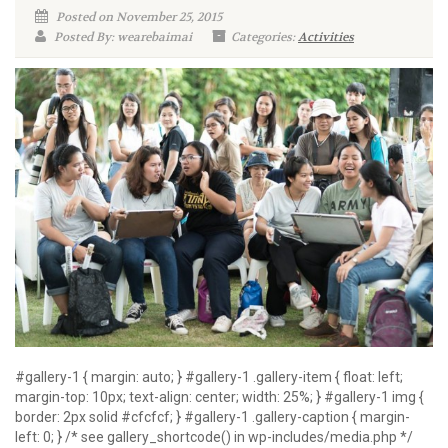
Posted on November 25, 2015
Posted By: wearebaimai
Categories:
Activities
#gallery-1 { margin: auto; } #gallery-1 .gallery-item { float: left;
margin-top: 10px; text-align: center; width: 25%; } #gallery-1 img {
border: 2px solid #cfcfcf; } #gallery-1 .gallery-caption { margin-
left: 0; } /* see gallery_shortcode() in wp-includes/media.php */