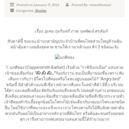
Posted on January 9, 2014
Posted By: wearebaimai
Categories:
Stories
เรื่อง
: อุเทน ภุมรินทร์ ภาพ: กุลพัฒน์ ศรลัมภ์
สัปดาห์นี้ ขอแนะนำนกสามัญประจำบ้านที่คนไทยส่วนใหญ่ล้วนคุ้น
หน้าคุ้นตา แถมยังสุดสวย ชวนให้เรามาเฝ้ามอง สัก 3 ชนิดนะจ้ะ
1.
นกตีทอง
(Coppersmith Barbet)
เริ่มด้วย “ราชินีนกเมือง” แสนสวย
เจ้าของเสียงร้อง
“ต๊ง ต๊ง ต๊ง…”
ก้องกังวาน จนเป็นที่มาของชื่อ เพราะฟัง
เสียงราวกับว่า มีใครไปตีทองหรือโลหะอยู่บนยอดไม้? “Angry bird”
ชนิดนี้ มีลำตัวด้านบนสีเขียว หน้าผากสีแดง ใบหน้าสีดำ มีคิ้ว บริเวณ
ใต้ตา และคอสีเหลือง ตัดกันกับแถบสีแดงบริเวณคอด้านล่าง อกตอนบน
สีเหลือง อกตอนล่างและท้องสีขาวอมเหลืองมีลายขีดสีเขียวกระจายทั่ว
เจ้าตีทองทำรังเลี้ยงลูกน้อยในโพรงไม้เช่นเดียวกับกลุ่มนกโพระดกชนิด
อื่น โดยใช้ปากที่หนาและแข็งแรง เจาะโพรงตามกิ่งไม้ที่แห้งตายคาต้น
พวกมันกินผลไม้เป็นอาหารหลัก ยามที่ต้นไทร หรือต้นตะขบฝรั่งออกผล
สุก เราจึงสามารถพบสกุณาแสนสวยนี้ได้จำนวนมาก