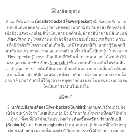
2.
นกสีชมพูสวน
(Scarlet-backed Flowerpecker
) ชื่ออังกฤษเรียกตาม
แถบสีแดงสดตลอดแนวกลางหลังของนกตัวผู้ ตัดกับลำตัวสีดำขลับที่
เมื่อต้องแสงจะเหลือบสีน้ำเงิน ส่วนนกตัวเมียลำตัวสีน้ำตาล มีสีแดงแค่
เพียงบริเวณตะโพกเท่านั้น ลำตัวด้านล่างของทั้งสองเพศสีขาว นกวัย
เด็กมีลำตัวสีน้ำตาลเหมือนตัวเมีย แต่มีโคนปากสีส้ม นกตัวผู้วัยเด็กมี
ขนสีแดงแซมตามกระหม่อมและหลัง นกจิ๋วชนิดนี้ เป็นกลุ่ม “นกกาฝาก
(Floverpecker)” เพราะมีอุปนิสัยที่มักกินน้ำหวานและผลไม้จากต้นไม้
ตระกูลกาฝาก–พืชเบียน (
parasite
) ขึ้นเกาะบนกิ่งของต้นไม้ชนิดอื่น
อาศัยดูดอาหารจากต้นที่มันเกาะ เมื่อนกกินผลกาฝากจนอิ่มแล้ว มันจะ
ถ่ายเมล็ดกาฝากที่มียางเหนียวหนืดราวกับกาวน้ำออกมา นกกาฝากจึง
ต้อง “เช็ดก้น” กับกิ่งไม้ให้อุจจาระหลุดจากก้น เมล็ดในมูลนกจะงอกและ
โตเป็นกาฝากต้นใหม่ต่อไป
3.
นกกินปลีอกเหลือง (
Olive-backed Sunbird
) หลายคนรู้จักนกฮัมมิ่ง
เบิร์ด จนเข้าใจว่า “เคยเห็นนกฮัมมิ่งเบิร์ดมากินน้ำหวานที่ดอกไม้หน้า
บ้าน” ทั้งๆ ที่มันไม่พบในประเทศไทย
ต้องชี้แจงชัดๆ ว่า นกกินปลี
(
Sunbirds)
และ
Hummingbirds
เป็นนกคนละกลุ่มกัน แต่ที่มีหน้าตาดู
เผินๆ คล้ายกัน เพราะทั้งสองต่างวิวัฒนาการมาให้มีปากยาว เหมาะ