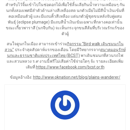
สำหรับไว้จิ้มเข้าไปในช่อดอกไม้เพื่อใช้ลิ้นเลียกินน้ำหวานเหมือนๆ กัน
นกทั้งสองเพศมีลำตัวด้านล่างสีเหลืองสด นกตัวเมียไม่มีสีน้ำเงินเข้มที่
คอเหมือนตัวผู้ และมีแถบคิ้วสีเหลือง แต่นกตัวผู้ชุดขนหลังจับคู่ผสม
พันธุ์ (eclipse plumage) มีแถบสีน้ำเงินเข้มเฉพาะที่กลางคอเท่านั้น
ขณะเกี้ยวพาราสี (นกจีบกัน) จะเห็นกระจุกขนสีส้มที่บริเวณรักแร้ของ
ตัวผู้
สนใจดูนกในเมือง สามารถเข้าร่วม
กิจกรรม “Bird walk
เดินชมนกใน
สวน”
ประจำสุดสัปดาห์แรกของเดือน โดยมีวิทยากรจาก
สมาคมอนุรักษ์
นกและธรรมชาติแห่งประเทศไทย (BCST)
พาเดินชมนกที่สวนรถไฟ
และสวนหลวง ร.๙ งานนี้ฟรีไม่เสียค่าใช้จ่ายใดๆ จ้ะ รายละเอียดเพิ่ม
เติมที่
https://www.facebook.com/bcst.or.th
ข้อมูลอ้างอิง:
http://www.oknation.net/blog/plains-wanderer/