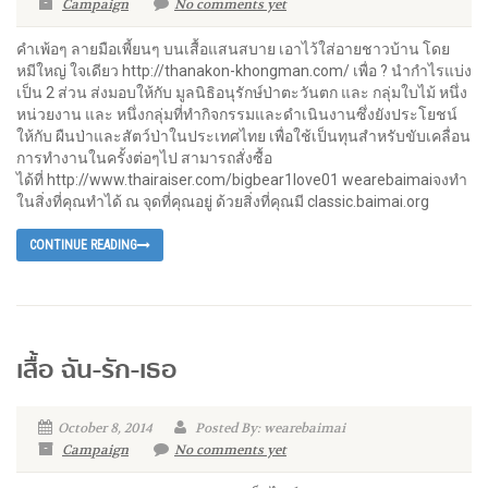
Campaign
No comments yet
คำเพ้อๆ ลายมือเพี้ยนๆ บนเสื้อแสนสบาย เอาไว้ใส่อายชาวบ้าน โดย
หมีใหญ่ ใจเดียว http://thanakon-khongman.com/ เพื่อ ? นำกำไรแบ่ง
เป็น 2 ส่วน ส่งมอบให้กับ มูลนิธิอนุรักษ์ป่าตะวันตก และ กลุ่มใบไม้ หนึ่ง
หน่วยงาน และ หนึ่งกลุ่มที่ทำกิจกรรมและดำเนินงานซึ่งยังประโยชน์
ให้กับ ผืนป่าและสัตว์ป่าในประเทศไทย เพื่อใช้เป็นทุนสำหรับขับเคลื่อน
การทำงานในครั้งต่อๆไป สามารถสั่งซื้อ
ได้ที่ http://www.thairaiser.com/bigbear1love01 wearebaimaiจงทำ
ในสิ่งที่คุณทำได้ ณ จุดที่คุณอยู่ ด้วยสิ่งที่คุณมี classic.baimai.org
CONTINUE READING
เสื้อ ฉัน-รัก-เธอ
October 8, 2014
Posted By: wearebaimai
Campaign
No comments yet