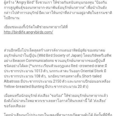
ผู้สร้าง “Angry Bird” จึงชวนเรา ให้ช่วยกันสนับสนุนกองทุน “ป้องกัน
การสูญพันธุ์ของนกหายาก-สมาพันธ์อนุรักษ์นกสากล” เพื่อนำเงินดัง
กล่าวไปทำการอนุรักษ์ ยืดเวลาให้นกป่าที่สง่างามอยู่อาศัยในธรรมชาติ
ไปอีกนาน
เยี่ยมชมแองกี้เบิร์ดใจดีช่วยนกหายากได้ที่
http://birdlife.angrybirds.com/
ส่วนอีกหนึ่งโปรเจ็คสุดสร้างสรรค์จากแดนอาทิตย์อุทัย ของสมาคม
อนุรักษ์นกป่าในญี่ปุ่น (Wild Bird Society of Japan) โดยบริษัทครีเอทีฟ
อย่าง Beacon Communications ชวนอนุรักษ์นกหายากของญี่ปุ่นสี่
ชนิดอย่างได้ผล (*นกกระเรียนหัวมงกุฎแดง Red -crowned crane มี
ประชากรประมาณ 1013 ตัว, นกกระสาตะวันออก Oriental Stork มี
ประชากรประมาณ 108 ตัว, นกอัลบาทรอสหางสั้น Short-tailed
Albatross มีประชากรประมาณ 2150 ตัว และนกจาบปีกอ่อนอกเหลือง
Yellow-breasted Bunting มีประชากรประมาณ 20 ตัว)
เมื่อคนหรือนักอนุรักษ์ ส่งเสียง “ขอร้อง” ให้ช่วยอนุรักษ์นกหายากแล้ว
ยังดังไม่น่าสนใจพอ พวกเขาเลยหาโอกาสให้นกเหล่านี้ ได้ ‘ส่งเสียง’
ขอร้องเสียเอง
โดยนำเสียงนกไปประกอบในเพลงที่สามารถเปิดตามผับได้ อัลบั้มที่มีชื่อ