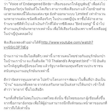
ว่า “Voice of Endangered Birds—เสียงของนกใกล้สูญพันธุ์” เพื่อส่งไป
ถึงหูของวัยรุ่นวัยมันส์ในโตเกียว สามารถฟังเสียงนก แล้วโยกย้ายส่าย
เอวตามเพลงนี้ได้แถมแต่ละชุด ยังทำออกมาแบบ ‘Limited’ เท่าจำนวน
นกหายากแต่ละชนิดที่เหลือจริงๆ ในประเทศญี่ปุ่น หาซื้อได้ง่าย ตาม
ร้านขายซีดีทั่วไป แล้วเงินกำไรที่ได้จากซีดีเพลง “Bird song” นี้ นำไป
ทำงานอนุรักษ์นกหายากเหล่านั้น เพื่อให้เสียงร้องอันเพราะพริ้งเหลืออยู่
ในป่าญี่ปุ่นตลอดไป
ฟังเสียงเพลงตัวอย่างได้ที่
http://www.youtube.com/watch?
v=jSSrLOP7dEg
บ้านเราน่าจะยืมไอเดียดีๆ เหล่านี้ มาชวนคนไทยช่วยกันอนุรักษ์นกป่า
ในบ้านเราบ้าง จะเริ่มต้นจัด “10 Thalandi’s Angriest bird”—10 อันดับ
นกใกล้สูญพันธุ์ยิ่งของไทย แล้วรัฐบาลจัดกองทุนหรือชวนประชาชน
สนับสนุนงานอนุรักษ์นกเหล่านี้
ดีกว่าจัดสรรทุนมหาศาล ไปสร้างโครงการฯ พัฒนาในพื้นที่ป่า อันเป็น
“บ้าน” ของนกทั้งหลาย จากส่งเสริมกลายเป็นส่งสาปให้นกป่า เข้าใกล้
คำว่า ‘หายาก’ ขึ้นไปเสียอีก
*นกทั้งสี่ชนิดไม่พบในประเทศไทย ดังนั้น ชื่อไทยของนก ผู้เขียนตั้งขึ้น
จากชื่อภาษาอังกฤษ เพื่อให้ผู้อ่านสามารถนึกถึงลักษณะหน้าตาของนกที่
กล่าวถึงได้เท่านั้น