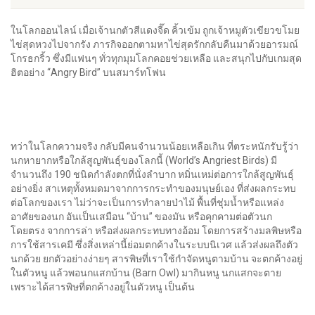
ในโลกออนไลน์ เมื่อเจ้านกตัวสีแดงจี๊ด คิ้วเข้ม ถูกเจ้าหมูตัวเขียวขโมย
ไข่สุดหวงไปจากรัง ภารกิจออกตามหาไข่สุดรักกลับคืนมาด้วยอารมณ์
โกรธกริ้ว ซึ่งมีแฟนๆ ทั่วทุกมุมโลกคอยช่วยเหลือ และสนุกไปกับเกมสุด
ฮิตอย่าง “Angry Bird” บนสมาร์ทโฟน
ทว่าในโลกความจริง กลับมีคนจำนวนน้อยเหลือเกิน ที่ตระหนักรับรู้ว่า
นกหายากหรือใกล้สูญพันธุ์ของโลกนี้ (World’s Angriest Birds) มี
จำนวนถึง 190 ชนิดกำลังตกที่นั่งลำบาก หมิ่นเหม่ต่อการใกล้สูญพันธุ์
อย่างยิ่ง สาเหตุทั้งหมดมาจากการกระทำของมนุษย์เอง ที่ส่งผลกระทบ
ต่อโลกของเรา ไม่ว่าจะเป็นการทำลายป่าไม้ พื้นที่ชุ่มน้ำหรือแหล่ง
อาศัยของนก อันเป็นเสมือน “บ้าน” ของมัน หรือคุกคามต่อตัวนก
โดยตรง จากการล่า หรือส่งผลกระทบทางอ้อม โดยการสร้างมลพิษหรือ
การใช้สารเคมี ซึ่งสิ่งเหล่านี้ย่อมตกค้างในระบบนิเวศ แล้วส่งผลถึงตัว
นกด้วย ยกตัวอย่างง่ายๆ สารพิษที่เราใช้กำจัดหนูตามบ้าน จะตกค้างอยู่
ในตัวหนู แล้วพอนกแสกบ้าน (Barn Owl) มากินหนู นกแสกจะตาย
เพราะได้สารพิษที่ตกค้างอยู่ในตัวหนู เป็นต้น