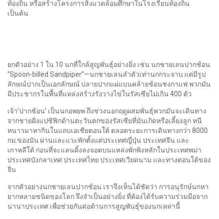
ท้องถิ่น หรือสร้างโครงการสิ่งแวดล้อมศึกษาในโรงเรียนท้องถิ่น
เป็นต้น
ยกตัวอย่าง 1 ใน 10 นกที่ใกล้สูญพันธุ์อย่างยิ่ง เช่น นกชายเลนปากช้อน
“Spoon-billed Sandpiper”—นกชายเลนลำตัวเท่านกกระจาบ แต่มีรูป
ลักษณ์ปากเป็นเอกลักษณ์ ปลายปากแผ่แบนคล้ายช้อนชงกาแฟ พวกมัน
มีประชากรในพื้นที่แหล่งสร้างรังวางไข่ในรัสเซียไม่เกิน 400 ตัว
เจ้า’ปากช้อน’ เป็นนกอพยพ ถึงช่วงนอกฤดูผสมพันธุ์พวกมันจะเดินทาง
จากชายฝั่งแปซิฟิกด้านตะวันตกของรัสเซียที่มันเกิดหรือเลี้ยงลูก หนี
หนาวมาหากินในแถบเอเชียตอนใต้ ตลอดระยะการเดินทางกว่า 8000
กม.ของมัน ผ่านและแวะพักตั้งแต่ประเทศญี่ปุ่น ประเทศจีน และ
เกาหลีใต้ ก่อนที่จะแลนดิ้งลงจอดบนแหล่งพักพิงหลักในประเทศพม่า
ประเทศบังกลาเทศ ประเทศไทย ประเทศเวียดนาม และทางตอนใต้ของ
จีน
จากตัวอย่างนกชายเลนปากช้อน เราจึงเห็นได้ชัดว่า การอนุรักษ์นกหา
ยากหลายชนิดของโลก จึงจำเป็นอย่างยิ่ง ที่ต้องได้รับความร่วมมือจาก
นานาประเทศ เพื่อช่วยกันต่อต้านการสูญพันธุ์ของนกเหล่านี้