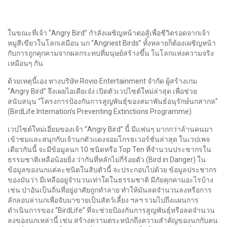
ในขณะที่เจ้า “Angry Bird” กำลังเผชิญหน้าต่อสู้เพื่อชีวิตรอดจากเจ้า
หมูสีเขียวในโลกเสมือน นก “Angriest Birds” ทั้งหลายก็ต้องเผชิญหน้า
กับการถูกคุกคามจากผลกระทบที่มนุษย์สร้างขึ้น ในโลกแห่งความจริง
เหมือนๆ กัน
ด้วยเหตุนี้เอง ทางบริษัท Rovio Entertainment จำกัด ผู้สร้างเกม
“Angry Bird” จึงเผยไอเดียเจ๋ง เปิดตัวเวปไซต์ใหม่ล่าสุด เพื่อช่วย
สนับสนุน “โครงการป้องกันการสูญพันธุ์ของสมาพันธ์อนุรักษ์นกสากล”
(BirdLife Internation’s Preventing Extinctions Programme)
เวปไซต์ใหม่เอี่ยมของเจ้า “Angry Bird” นี้ มีแฟนๆ มากกว่าล้านคนมา
เข้าชมและสนุกกับเจ้านกตัวแดงจอมโกรธเวอร์ชั่นล่าสุด ในเวปเพจ
เดียวกันนี้ จะมีข้อมูลนก 10 ชนิดหรือ Top Ten ที่จำนวนประชากรใน
ธรรมชาติเหลือน้อยยิ่ง ว่ากันที่หลักไม่กี่ร้อยตัว (Bird in Danger) ใน
ข้อมูลของนกแต่ละชนิดในสิบตัวนี้ จะประกอบไปด้วย ข้อมูลประชากร
ของมันว่า มีเหลืออยู่จำนวนเท่าใดในธรรมชาติ มีภัยคุกคามอะไรบ้าง
เช่น ป่าอันเป็นถิ่นที่อยู่อาศัยถูกทำลาย ทำให้มันลดจำนวนลงหรือการ
ลักลอบล่านกเพื่อจับมาขายเป็นสัตว์เลี้ยง ฯลฯ รวมไปถึงแผนการ
ดำเนินการของ “BirdLife” ที่จะช่วยป้องกันการสูญพันธุ์หรือลดจำนวน
ลงของนกเหล่านี้ เช่น สร้างความตระหนักถึงความสำคัญของนกกับคน