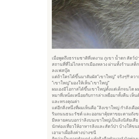
เมื่อพูดถึงธรรมชาติที่งดงาม ภูเขา น้ำตก สัตว์
สถานที่ที่ไม่ไกลจากเมืองหลวง ผ่านทั้งร้านเสต็
ลงเฟสบุ๊ค
แต่ถ้าใครได้ขึ้นมาสัมผัส“เขาใหญ่” จริงๆ!!! คว
“เขาใหญ่”มองให้เห็น”เขาใหญ่”
ผมเองมีโอกาสได้ขึ้นเขาใหญ่ตั้งแต่เด็กจนโต ผ
หมาที่เหน็ดเหนื่อยกับการล่าเหยื่อมาทั้งคืน เห
และทรงคุณค่า
แต่อีกสิ่งหนึ่งที่ผมเห็นคือ “ลิงเขาใหญ่ กำลัง
ริมถนนธนะรัชต์ และออกมาคุ้ยหาขยะตามถังขยะ
มีหลายคนบอกว่าลิงบนเขาใหญ่เป็นลิงนิสัยเสีย ป
นักท่องเที่ยวให้อาหารลิงและสัตว์ป่า บ้างให้ข
เอามาเผื่อลิงค่างบ่างชนี
คิดว่าเป็นการทำบุญ! แท้จริงคือทำบาป! นักท่อ