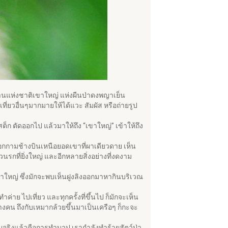
ุทยานแห่งชาติเขาใหญ่ แห่งผืนป่าดงพญาเย็น
ที่ยวอื่นๆมากมายให้ได้แวะ สัมผัส หรือถ่ายรูป
ต็ก ตัดออกไป แล้วมาให้ถึง “เขาใหญ่” เข้าให้ถึง
ือกกามช้างบินเหนือยอดเขาที่ผาเดียวดาย เห็น
นรกที่ยิ่งใหญ่ และอีกหลายสิ่งอย่างที่งดงาม
ิเขาใหญ่ ซึ่งมักจะพบเห็นฝูงลิงออกมาหากินบริเวณ
าย ไปเที่ยว และทุกครั้งที่ขึ้นไป ก็มักจะเห็น
างคน ถึงกับเหมากล้วยขึ้นมาเป็นเครือๆ ก็กะจะ
ามจริงแล้วคือการทำบาป เรากำลังทำร้ายสัตว์ป่า