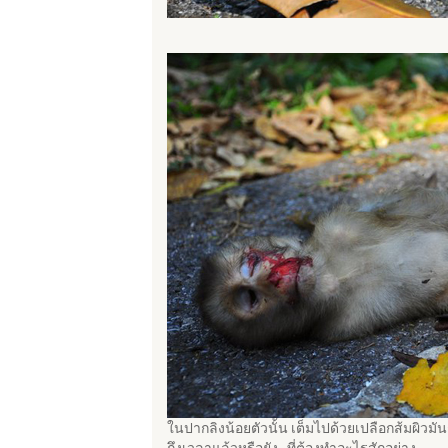
ในปากลิงน้อยตัวนั้น เต็มไปด้วยเปลือกส้มผิวมัน