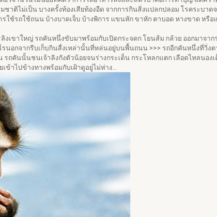
รมชาติไม่เป็น บางครั้งท้องเสียท้องอืด จากการกินสิ่งแปลกปลอม โรคระบาดจา
้รถใช้ถนน บ้างบาดเจ็บ บ้างพิการ แขนหัก ขาหัก ตาบอด หางขาด หรือแม้กระท
ลิงเขาใหญ่ รถคันหนึ่งขับมาพร้อมกับเปิดกระจดก โยนส้ม กล้วย ออกมาจากรถเพ
ไรนอกจากรีบเก็บกินสื่งเหล่านั้นที่หล่นอยู่บนพื้นถนน >>> รถอีกคันหนึ่งที่ว
รถคันนั้นชนเจ้าลิงกังตัวน้อยจนร่างกระเด็น กระโหลกแตก เลือดไหลนองเต็มพื
ยเข้าไปข้างทางพร้อมกับเฝ้าดูอยู่ไม่ห่าง…