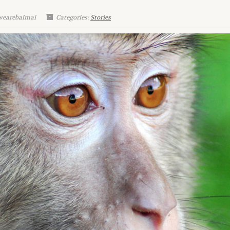
wearebaimai
Categories:
Stories