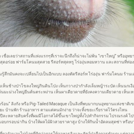
ป่า เชื่อเลยว่าสถานที่แห่งแรกๆที่เราจะนึกถึงก็น่าจะไม่พ้น “เขาใหญ่” หรืออ
กสุดอร่อย ฟาร์มโคนมสุดสวย รีสอร์ทสุดหรู ไร่องุ่นหอมหวาน และสถานที่ท่องเ
ามรู้สึกมันคงจะเปลี่ยนไปเป็นอีกแบบ ลองตัดรีสอร์ท ไร่องุ่น ฟาร์มโคนม ร้านเส
มเห็นช้างป่าโขลงใหญ่กินดินโป่ง เห็นกวางป่ากำลังเล็มหญ้าระบัด เห็นนกเง
็นต้นมะม่วงใหญ่ยืนต้นตระหง่าน เห็นผาเดียวดายที่ยังคงความเดียวดาย เห็นเหว
เดือดร้อน” ลิงกัง หรือ Pig-Tailed Macaque เป็นลิงที่พบมากบนอุทยานแห่งชาต
 บ้านพัก ร้านอาหาร ตามแต่คนมักง่าย ว่าจะทิ้งขยะเรี่ยราดไว้ตรงไหน
ีละหลายสิบครั้งที่ผมมีโอกาสได้ขึ้นเขาใหญ่ทั้งไปทำกิจกรรม ไปรณรงค์ ไปทำค่
นมอบกรอบน่ากิน บ้างให้ผลไม้ผิวสวยราคาสูง บ้างให้กินน้ำอัดลมสุดซ่า หรือบ
งเที่ยวจำนวนไม่น้อยที่คิดว่าการให้อาหารลิงและสัตว์ป่าคือการทำบุญ แต่คว